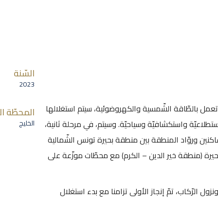
السّنة
2023
مل بالطّاقة الشّمسية والكهروضوئية، سيتم استغلالها
المحطّة ال
تطلاعيّة واستكشافيّة وسياحيّة. وسيتم، في مرحلة ثانية،
الخليج
ساكنين وروّاد المنطقة بين منطقة بحيرة تونس الشّمالية
حيرة (منطقة خير الدين – الكرم) مع محطّات موزّعة على
ل الرّكاب، تمّ إنجاز الأولى تزامنا مع بدء استغلال