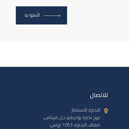
اتّصلوا بنا
للاتصال
البحيرة للاستثمار
نهج بحيرة رودريقو دي فريتاس،
ضفاف البحيرة، 1053 تونس،