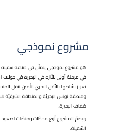
مشروع نموذجي
هو مشروع نموذجي يتمثّل في صناعة سفينة تع
في مرحلة أولى للتّنزه في البحيرة في جولات اس
تعزيز نشاطها بالنّقل البحري لتأمين تنقل المت
ومنطقة تونس البحريّة والمنطقة الشرقيّة للب
ضفاف البحيرة.
ويضمّ المشروع أربع محطّات ومنصّات لصعود ونزو
السّفينة.