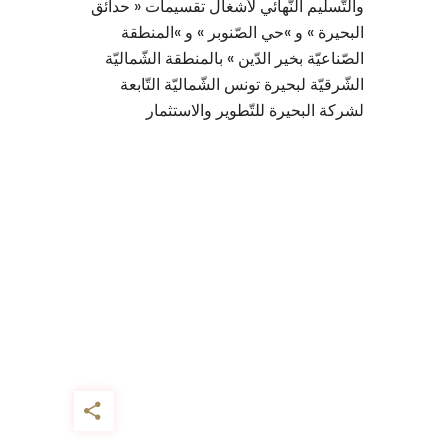
والتّسليم النّهائي لأشغال تقسيمات « حدائق
البحيرة » و »حي الصّنوبر » و »المنطقة
الصّناعيّة بخير الدّين » بالمنطقة الشّماليّة
الشّرقيّة لبحيرة تونس الشّماليّة التّابعة
لشركة البحيرة للتّطوير والاستثمار